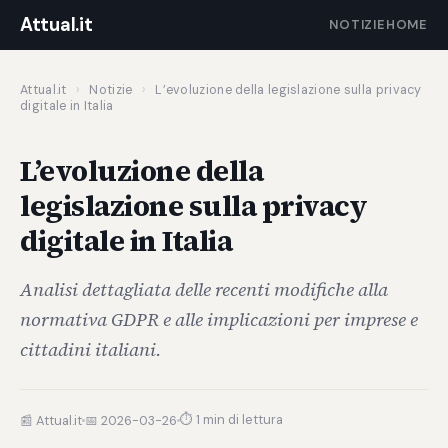
Attual.it
NOTIZIE
HOME
Attual.it
›
Notizie
›
L’evoluzione della legislazione sulla privacy
digitale in Italia
L’evoluzione della
legislazione sulla privacy
digitale in Italia
Analisi dettagliata delle recenti modifiche alla
normativa GDPR e alle implicazioni per imprese e
cittadini italiani.
⏱ 1 min di lettura
📰 Attual.it
📅 2026-03-26